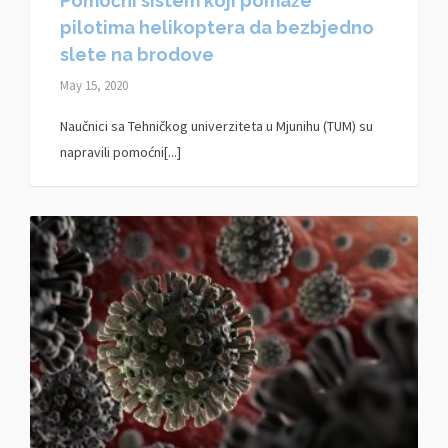
Pomoćni sistem koji pomaže
pilotima helikoptera da bezbjedno
slete na brodove
May 15, 2020
Naučnici sa Tehničkog univerziteta u Mjunihu (TUM) su
napravili pomoćni[...]