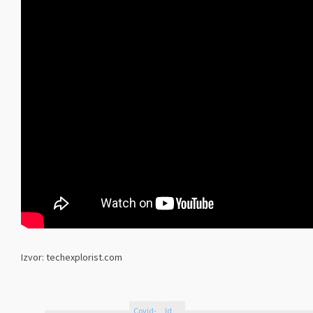
Izvor: techexplorist.com
Covid-
Id