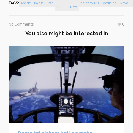
TAGS:
Abbott
Bolest
Brzo
Koronavirus
Medicina
Novo
19
Now
No Comments
0
You also might be interested in