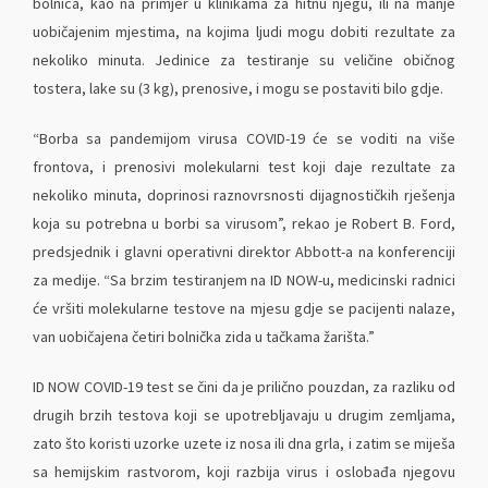
bolnica, kao na primjer u klinikama za hitnu njegu, ili na manje
uobičajenim mjestima, na kojima ljudi mogu dobiti rezultate za
nekoliko minuta. Jedinice za testiranje su veličine običnog
tostera, lake su (3 kg), prenosive, i mogu se postaviti bilo gdje.
“Borba sa pandemijom virusa COVID-19 će se voditi na više
frontova, i prenosivi molekularni test koji daje rezultate za
nekoliko minuta, doprinosi raznovrsnosti dijagnostičkih rješenja
koja su potrebna u borbi sa virusom”, rekao je Robert B. Ford,
predsjednik i glavni operativni direktor Abbott-a na konferenciji
za medije. “Sa brzim testiranjem na ID NOW-u, medicinski radnici
će vršiti molekularne testove na mjesu gdje se pacijenti nalaze,
van uobičajena četiri bolnička zida u tačkama žarišta.”
ID NOW COVID-19 test se čini da je prilično pouzdan, za razliku od
drugih brzih testova koji se upotrebljavaju u drugim zemljama,
zato što koristi uzorke uzete iz nosa ili dna grla, i zatim se miješa
sa hemijskim rastvorom, koji razbija virus i oslobađa njegovu