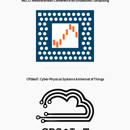
MECO: Mediteranean Conference on Embedded Computing
CPS&IoT: Cyber-Physical Systems & Internet of Things