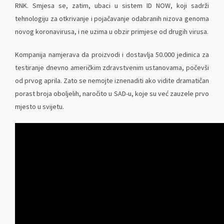
RNK. Smjesa se, zatim, ubaci u sistem ID NOW, koji sadrži
tehnologiju za otkrivanje i pojačavanje odabranih nizova genoma
novog koronavirusa, i ne uzima u obzir primjese od drugih virusa.
Kompanija namjerava da proizvodi i dostavlja 50.000 jedinica za
testiranje dnevno američkim zdravstvenim ustanovama, počevši
od prvog aprila. Zato se nemojte iznenaditi ako vidite dramatičan
porast broja oboljelih, naročito u SAD-u, koje su već zauzele prvo
mjesto u svijetu.