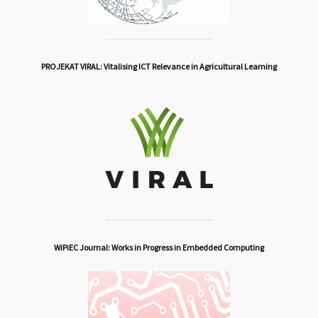
PROJEKAT VIRAL: Vitalising ICT Relevance in Agricultural Learning
WiPiEC Journal: Works in Progress in Embedded Computing