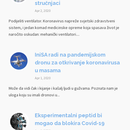
stručnjaci
Apr 2, 2020
Podijeliti ventilator. Koronavirus napreže svjetski zdravstveni
sistem, i jedan komad medicinske opreme koja spasava život je
naročito oskudan: mehanički ventilatori....
IniSA radi na pandemijskom
dronu za otkrivanje koronavirusa
u masama
Apr 1, 2020
Može da vidi čak i kijanje i kašalj ljudi u gužvama. Poznata nam je
uloga koju su imali dronovi u...
Eksperimentalni peptid bi
mogao da blokira Covid-19