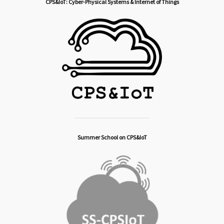
CPS&IoT: Cyber-Physical Systems & Internet of Things
Summer School on CPS&IoT