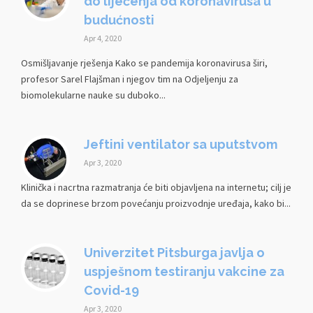
do liječenja od koronavirusa u
budućnosti
Apr 4, 2020
Osmišljavanje rješenja Kako se pandemija koronavirusa širi,
profesor Sarel Flajšman i njegov tim na Odjeljenju za
biomolekularne nauke su duboko...
Jeftini ventilator sa uputstvom
Apr 3, 2020
Klinička i nacrtna razmatranja će biti objavljena na internetu; cilj je
da se doprinese brzom povećanju proizvodnje uređaja, kako bi...
Univerzitet Pitsburga javlja o
uspješnom testiranju vakcine za
Covid-19
Apr 3, 2020