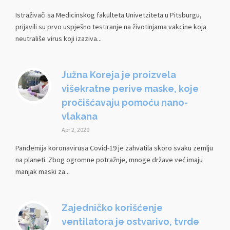
Istraživači sa Medicinskog fakulteta Univetziteta u Pitsburgu,
prijavili su prvo uspješno testiranje na životinjama vakcine koja
neutrališe virus koji izaziva...
Južna Koreja je proizvela
višekratne perive maske, koje
pročišćavaju pomoću nano-
vlakana
Apr 2, 2020
Pandemija koronavirusa Covid-19 je zahvatila skoro svaku zemlju
na planeti. Zbog ogromne potražnje, mnoge države već imaju
manjak maski za...
Zajedničko korišćenje
ventilatora je ostvarivo, tvrde