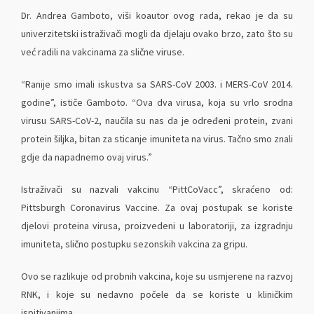
Dr. Andrea Gamboto, viši koautor ovog rada, rekao je da su
univerzitetski istraživači mogli da djelaju ovako brzo, zato što su
već radili na vakcinama za slične viruse.
“Ranije smo imali iskustva sa SARS-CoV 2003. i MERS-CoV 2014.
godine”, ističe Gamboto. “Ova dva virusa, koja su vrlo srodna
virusu SARS-CoV-2, naučila su nas da je određeni protein, zvani
protein šiljka, bitan za sticanje imuniteta na virus. Tačno smo znali
gdje da napadnemo ovaj virus.”
Istraživači su nazvali vakcinu “PittCoVacc”, skraćeno od:
Pittsburgh Coronavirus Vaccine. Za ovaj postupak se koriste
djelovi proteina virusa, proizvedeni u laboratoriji, za izgradnju
imuniteta, slično postupku sezonskih vakcina za gripu.
Ovo se razlikuje od probnih vakcina, koje su usmjerene na razvoj
RNK, i koje su nedavno počele da se koriste u kliničkim
ispitivanjima.