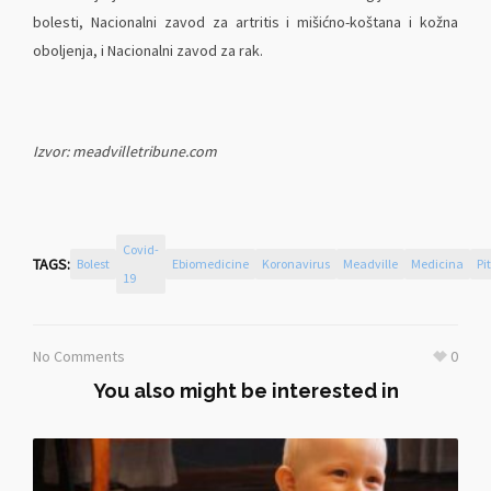
bolesti, Nacionalni zavod za artritis i mišićno-koštana i kožna
oboljenja, i Nacionalni zavod za rak.
Izvor: meadvilletribune.com
Covid-
TAGS:
Bolest
Ebiomedicine
Koronavirus
Meadville
Medicina
Pi
19
No Comments
0
You also might be interested in