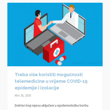
Treba više koristiti mogućnosti
telemedicine u vrijeme COVID-19
epidemije i izolacije
Mar 26, 2020
Doktori koji nijesu uključeni u epidemiološku borbu