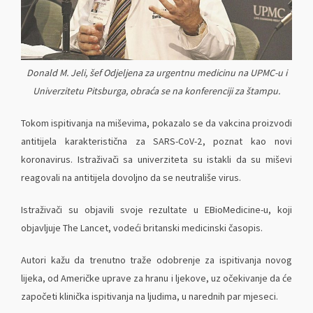
Donald M. Jeli, šef Odjeljena za urgentnu medicinu na UPMC-u i
Univerzitetu Pitsburga, obraća se na konferenciji za štampu.
Tokom ispitivanja na miševima, pokazalo se da vakcina proizvodi
antitijela karakteristična za SARS-CoV-2, poznat kao novi
koronavirus. Istraživači sa univerziteta su istakli da su miševi
reagovali na antitijela dovoljno da se neutrališe virus.
Istraživači su objavili svoje rezultate u EBioMedicine-u, koji
objavljuje The Lancet, vodeći britanski medicinski časopis.
Autori kažu da trenutno traže odobrenje za ispitivanja novog
lijeka, od Američke uprave za hranu i ljekove, uz očekivanje da će
započeti klinička ispitivanja na ljudima, u narednih par mjeseci.