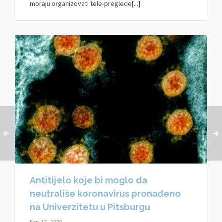
moraju organizovati tele-preglede[...]
Antitijelo koje bi moglo da
neutrališe koronavirus pronađeno
na Univerzitetu u Pitsburgu