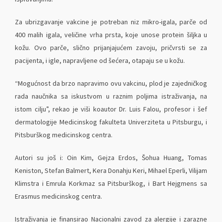
Za ubrizgavanje vakcine je potreban niz mikro-igala, parče od
400 malih igala, veličine vrha prsta, koje unose protein šiljka u
kožu. Ovo parče, slično prijanjajućem zavoju, pričvrsti se za
pacijenta, i igle, napravljene od šećera, otapaju se u kožu.
“Mogućnost da brzo napravimo ovu vakcinu, plod je zajedničkog
rada naučnika sa iskustvom u raznim poljima istraživanja, na
istom cilju”, rekao je viši koautor Dr. Luis Falou, profesor i šef
dermatologije Medicinskog fakulteta Univerziteta u Pitsburgu, i
Pitsburškog medicinskog centra.
Autori su još i: Oin Kim, Gejza Erdos, Šohua Huang, Tomas
Keniston, Stefan Balmert, Kera Donahju Keri, Mihael Eperli, Vilijam
Klimstra i Emrula Korkmaz sa Pitsburškog, i Bart Hejgmens sa
Erasmus medicinskog centra.
Istraživanja je finansirao Nacionalni zavod za alergije i zarazne