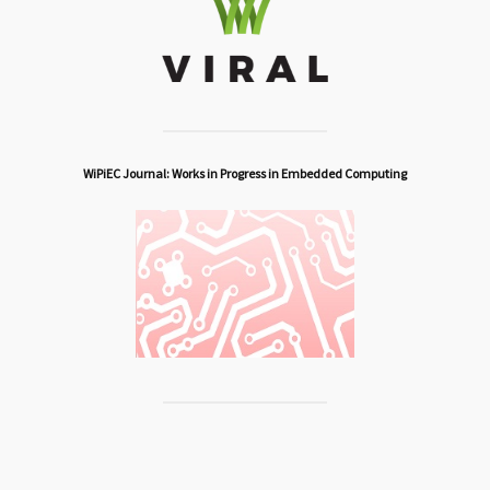
WiPiEC Journal: Works in Progress in Embedded Computing