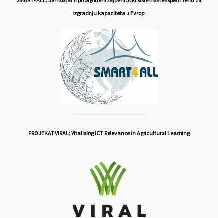
SMART4ALL: Samostalni prilagođeni sajberfizički sistemski eksperimenti za
izgradnju kapaciteta u Evropi
PROJEKAT VIRAL: Vitalising ICT Relevance in Agricultural Learning