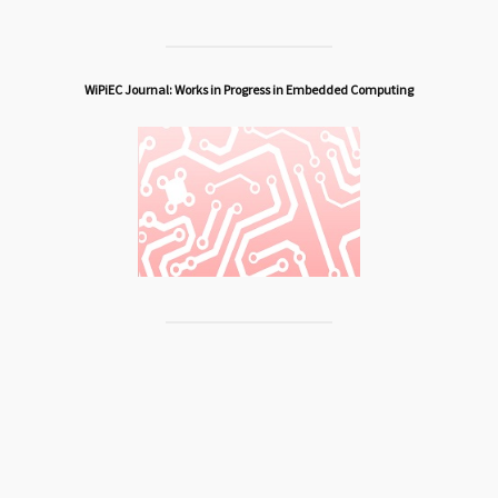
WiPiEC Journal: Works in Progress in Embedded Computing