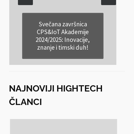
Svečana završnica
CPS&IoT Akademije
2024/2025: Inovacije,
znanje i timski duh!
p
NAJNOVIJI HIGHTECH
ČLANCI