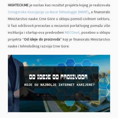
HIGHTECH.ME
je nastao kao rezultat projekta kojeg je realizovala
Crnogorska Asocijacija za Nove Tehnologije (MANT)
, a finansiralo
Ministarstvo nauke Crne Gore u sklopu pomoći civilnom sektoru.
U fazi održivosti prerastao u nezavisni portal kojeg pomažu više
institucija i startup-ova predvođeni
MECOnet,
posebno u sklopu
projekta “
Od ideje do proizvoda
” koji je finansiralo Ministarstvo
nauke i tehnološkog razvoja Crne Gore.