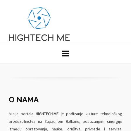
O NAMA
Misija portala
HIGHTECH.ME
je podizanje kulture tehnološkog
preduzetništva na Zapadnom Balkanu, postizanjem sinergije
između obrazovanja, nauke, društva, privrede i servisa.