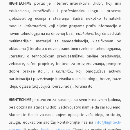
HIGHTECH.ME
portal je internet interaktivni „hub“, koji ima
edukacionu, istraživačku i profesionalnu ulogu u procesu
cjeloživotnog učenja i stvaranja. Sadrži nekoliko tematskih
modula.
Informativni
, koji ciljnim grupama pruža informacije o
novim tehnologijama na dnevnoj bazi,
edukativni
koji će sadržati
multimedijalni materijal za samoedukaciju, klasifikovan po
oblastima (literaturu o novim, pametnim i zelenim tehnologijama,
literaturu o tehnološkom preduzetništvu, on-line predavanja,
vebinare, slične projekte, testove za provjeru znanja, primjere
dobre prakse itd…), i
korisnički
, koji omogućava aktivnu
participaciju i povezivanje korisnika u smislu bloga, berze, baze
ideja, oglasa (uključujući i berzu rada), foruma itd.
HIGHTECH.ME
je otvoren za saradnju sa svim kreativnim ljudima,
bez obzira na starosnu dob. Zadovoljstvo nam je da sarađujemo.
Ako imate članak za nas u kojem opisujete vašu ideju, prototip,
uslugu, edukacioni sadržaj kontaktirajte nas na
info@hightech-
hub.me
ili preko
fejsbuk stranice
. Članci su predmet stručne