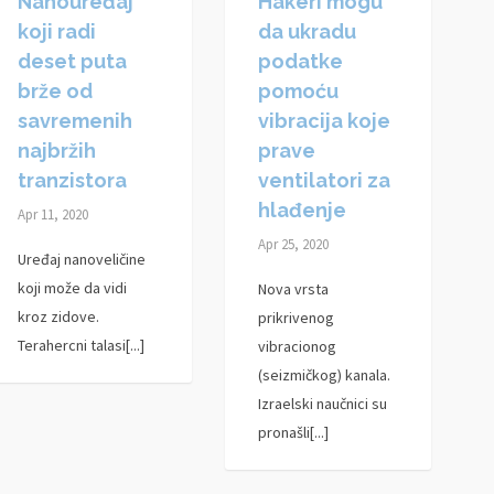
Nanouređaj
Hakeri mogu
koji radi
da ukradu
deset puta
podatke
brže od
pomoću
savremenih
vibracija koje
najbržih
prave
tranzistora
ventilatori za
hlađenje
Apr 11, 2020
Apr 25, 2020
Uređaj nanoveličine
koji može da vidi
Nova vrsta
kroz zidove.
prikrivenog
Terahercni talasi[...]
vibracionog
(seizmičkog) kanala.
Izraelski naučnici su
pronašli[...]