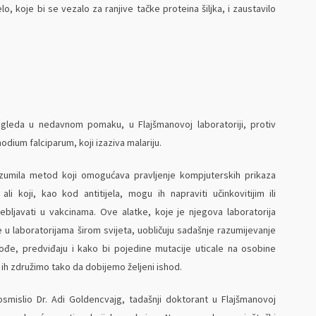
elo, koje bi se vezalo za ranjive tačke proteina šiljka, i zaustavilo
gleda u nedavnom pomaku, u Flajšmanovoj laboratoriji, protiv
dium falciparum, koji izaziva malariju.
izumila metod koji omogućava pravljenje kompjuterskih prikaza
ali koji, kao kod antitijela, mogu ih napraviti učinkovitijim ili
bljavati u vakcinama. Ove alatke, koje je njegova laboratorija
te u laboratorijama širom svijeta, uobličuju sadašnje razumijevanje
kođe, predviđaju i kako bi pojedine mutacije uticale na osobine
ih združimo tako da dobijemo željeni ishod.
 osmislio Dr. Adi Goldencvajg, tadašnji doktorant u Flajšmanovoj