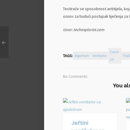
Testiraće se sposobnost antitijela, koj
osnov za budući postupak liječenja za C
Izvor: techexplorist.com
Covid-
TAGS:
Algoritam
Antitijela
Fla
19
No Comments
You al
Jeftini