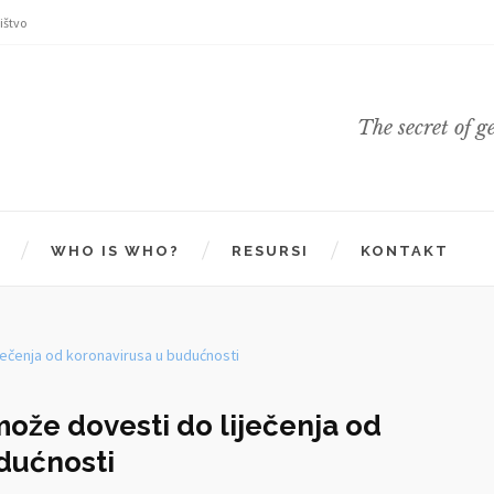
ištvo
The secret of g
WHO IS WHO?
RESURSI
KONTAKT
ože dovesti do liječenja od
dućnosti