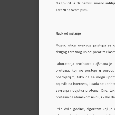
Njegov cilj je da osmisli snažno antitij
zarazu na svom putu.
Nauk od malarije
Mogući uticaj ovakvog pristupa se o
drugog zaraznog ubice: parazita Plasmo
Laboratorija profesora Flajšmana je 
proteina, koji ne postoje u prirodi, 
postojanijim, tako da se mogu upotre
objavila na internetu, i sada se koris
savijanja i dejstva proteina. One, ta
proteina na atomskom nivou, i kako da 
Prije dvije godine, algoritam koji je