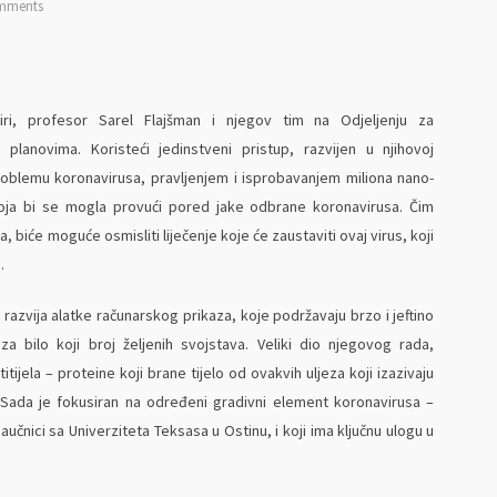
mments
ri, profesor Sarel Flajšman i njegov tim na Odjeljenju za
lanovima. Koristeći jedinstveni pristup, razvijen u njihovoj
roblemu koronavirusa, pravljenjem i isprobavanjem miliona nano-
la, koja bi se mogla provući pored jake odbrane koronavirusa. Čim
a, biće moguće osmisliti liječenje koje će zaustaviti ovaj virus, koji
.
 razvija alatke računarskog prikaza, koje podržavaju brzo i jeftino
za bilo koji broj željenih svojstava. Veliki dio njegovog rada,
tijela – proteine koji brane tijelo od ovakvih uljeza koji izazivaju
e. Sada je fokusiran na određeni gradivni element koronavirusa –
naučnici sa Univerziteta Teksasa u Ostinu, i koji ima ključnu ulogu u