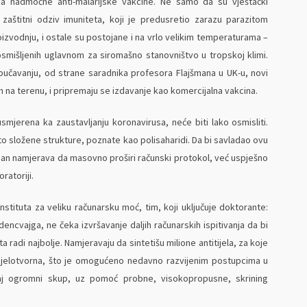
nja nadmoćne anti-malarijske vakcine. Ne samo da su vještački
u zaštitni odziv imuniteta, koji je predusretio zarazu parazitom
proizvodnju, i ostale su postojane i na vrlo velikim temperaturama –
smišljenih uglavnom za siromašno stanovništvo u tropskoj klimi.
oučavanju, od strane saradnika profesora Flajšmana u UK-u, novi
h na terenu, i pripremaju se izdavanje kao komercijalna vakcina.
usmjerena ka zaustavljanju koronavirusa, neće biti lako osmisliti.
čito složene strukture, poznate kao polisaharidi. Da bi savladao ovu
šman namjerava da masovno proširi računski protokol, već uspješno
ratoriji.
nstituta za veliku računarsku moć, tim, koji uključuje doktorante:
dencvajga, ne čeka izvršavanje daljih računarskih ispitivanja da bi
ata radi najbolje. Namjeravaju da sintetišu milione antitijela, za koje
a djelotvorna, što je omogućeno nedavno razvijenim postupcima u
ovaj ogromni skup, uz pomoć probne, visokopropusne, skrining