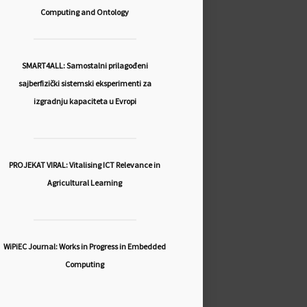
Computing and Ontology
SMART4ALL: Samostalni prilagođeni
sajberfizički sistemski eksperimenti za
izgradnju kapaciteta u Evropi
PROJEKAT VIRAL: Vitalising ICT Relevance in
Agricultural Learning
WiPiEC Journal: Works in Progress in Embedded
Computing