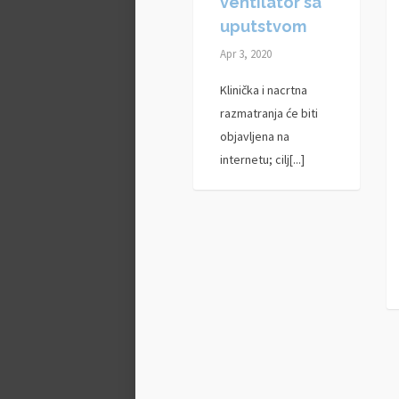
ventilator sa
uputstvom
Apr 3, 2020
Klinička i nacrtna
razmatranja će biti
objavljena na
internetu; cilj[...]