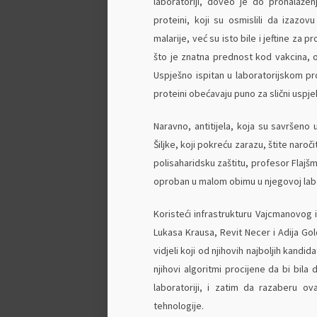
laboratoriji, doveo je do pronalaže
proteini, koji su osmislili da izazov
malarije, već su isto bile i jeftine za 
što je znatna prednost kod vakcina, o
Uspješno ispitan u laboratorijskom pr
proteini obećavaju puno za slični uspje
Naravno, antitijela, koja su savršeno 
Šiljke, koji pokreću zarazu, štite naro
polisaharidsku zaštitu, profesor Flaj
oproban u malom obimu u njegovoj labo
Koristeći infrastrukturu Vajcmanovog i
Lukasa Krausa, Revit Necer i Adija Gol
vidjeli koji od njihovih najboljih kandid
njihovi algoritmi procijene da bi bil
laboratoriji, i zatim da razaberu 
tehnologije.