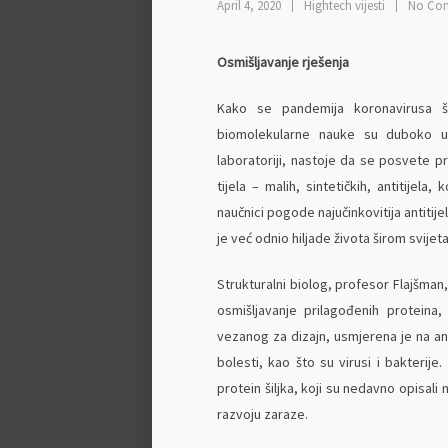
April 4, 2020
Hightech vijesti
No Co
Osmišljavanje rješenja
Kako se pandemija koronavirusa ši
biomolekularne nauke su duboko u p
laboratoriji, nastoje da se posvete p
tijela – malih, sintetičkih, antitije
naučnici pogode najučinkovitija antitijel
je već odnio hiljade života širom svijeta
Strukturalni biolog, profesor Flajšman,
osmišljavanje prilagođenih proteina, 
vezanog za dizajn, usmjerena je na anti
bolesti, kao što su virusi i bakterij
protein šiljka, koji su nedavno opisali 
razvoju zaraze.