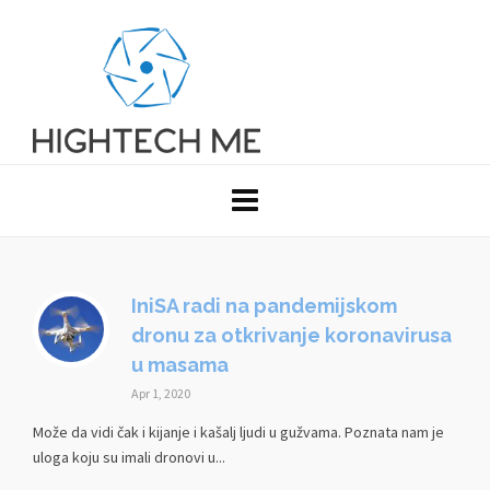
IniSA radi na pandemijskom
dronu za otkrivanje koronavirusa
u masama
Apr 1, 2020
Može da vidi čak i kijanje i kašalj ljudi u gužvama. Poznata nam je
uloga koju su imali dronovi u...