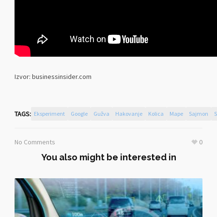
Izvor: businessinsider.com
TAGS:
Eksperiment
Google
Gužva
Hakovanje
Kolica
Mape
Sajmon
S
No Comments
0
You also might be interested in