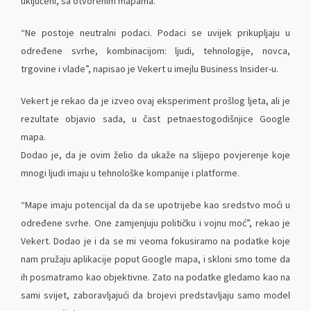
uključeni, sa otvorenim mapama.
“Ne postoje neutralni podaci. Podaci se uvijek prikupljaju u
određene svrhe, kombinacijom: ljudi, tehnologije, novca,
trgovine i vlade”, napisao je Vekert u imejlu Business Insider-u.
Vekert je rekao da je izveo ovaj eksperiment prošlog ljeta, ali je
rezultate objavio sada, u čast petnaestogodišnjice Google
mapa.
Dodao je, da je ovim želio da ukaže na slijepo povjerenje koje
mnogi ljudi imaju u tehnološke kompanije i platforme.
“Mape imaju potencijal da da se upotrijebe kao sredstvo moći u
određene svrhe. One zamjenjuju političku i vojnu moć”, rekao je
Vekert. Dodao je i da se mi veoma fokusiramo na podatke koje
nam pružaju aplikacije poput Google mapa, i skloni smo tome da
ih posmatramo kao objektivne. Zato na podatke gledamo kao na
sami svijet, zaboravljajući da brojevi predstavljaju samo model