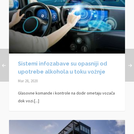
Sistemi infozabave su opasniji od
upotrebe alkohola u toku vožnje
Mar 28, 2020
Glasovne komande i kontrole na dodir ometaju vozača
dok vozi.[...]