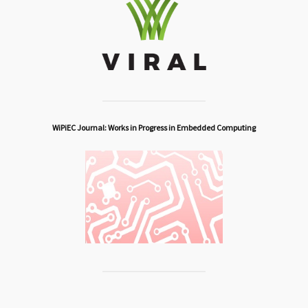
WiPiEC Journal: Works in Progress in Embedded Computing