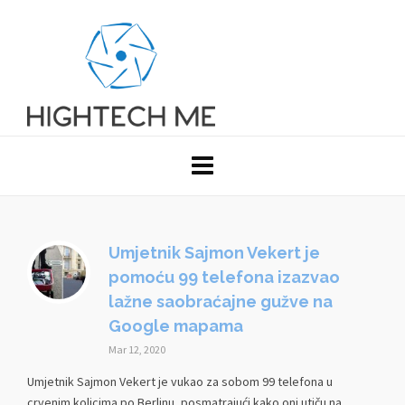
Umjetnik Sajmon Vekert je
pomoću 99 telefona izazvao
lažne saobraćajne gužve na
Google mapama
Mar 12, 2020
Umjetnik Sajmon Vekert je vukao za sobom 99 telefona u
crvenim kolicima po Berlinu, posmatrajući kako oni utiču na