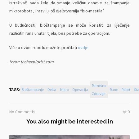
Istraživači sada žele da smanje veličinu osnove za štampanje
mikrorobota, i razviju još djelotvornija “bio-mastila”.
U budućnosti, bioštampanje se može koristiti za liječenje
različitih rana unutar tijela, bez potrebe za operacijom.
Više o ovom robotu možete pročitati
ovdje
.
Izvor: techexplorist.com
Pametno
TAGS:
Bioštampanje
Delta
Mikro
Operacija
Rane
Robot
Št
Zdravlje
No Comments
0
You also might be interested in