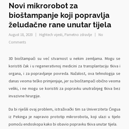
Novi mikrorobot za
bioštampanje koji popravlja
želudačne rane unutar tijela
August 18, 2020
Hightech vijesti
,
Pametno zdravlje
No
Comments
3D bioštampači su već stvarnost u nekim zemljama. Mogu se
koristiti čak i u regenerativnoj medicini za transplantaciju tkiva i
organa, i za popravljanje povreda. Nažalost, ova tehnologija se
danas veoma teško primjenjuje, jer su bioštampači obično veoma
veliki, i ne mogu se koristiti za popravku unutrašnjeg tkiva bez
invazivne hirurgije.
Da bi riješili ovaj problem, istraživački tim sa Univerziteta Ćingua
iz Pekinga je napravio prototip mikrorobota, koji ulazi u tijelo
pomoću endoskopa kako bi obavio popravku tkiva unutar tijela.