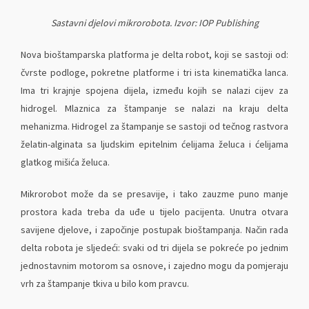
Sastavni djelovi mikrorobota. Izvor: IOP Publishing
Nova bioštamparska platforma je delta robot, koji se sastoji od:
čvrste podloge, pokretne platforme i tri ista kinematička lanca.
Ima tri krajnje spojena dijela, između kojih se nalazi cijev za
hidrogel. Mlaznica za štampanje se nalazi na kraju delta
mehanizma. Hidrogel za štampanje se sastoji od tečnog rastvora
želatin-alginata sa ljudskim epitelnim ćelijama želuca i ćelijama
glatkog mišića želuca.
Mikrorobot može da se presavije, i tako zauzme puno manje
prostora kada treba da uđe u tijelo pacijenta. Unutra otvara
savijene djelove, i započinje postupak bioštampanja. Način rada
delta robota je sljedeći: svaki od tri dijela se pokreće po jednim
jednostavnim motorom sa osnove, i zajedno mogu da pomjeraju
vrh za štampanje tkiva u bilo kom pravcu.