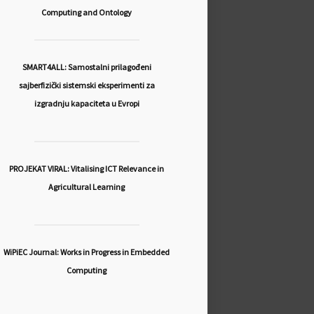
Computing and Ontology
SMART4ALL: Samostalni prilagođeni
sajberfizički sistemski eksperimenti za
izgradnju kapaciteta u Evropi
PROJEKAT VIRAL: Vitalising ICT Relevance in
Agricultural Learning
WiPiEC Journal: Works in Progress in Embedded
Computing