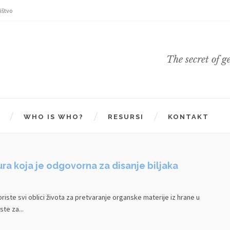
ištvo
The secret of g
WHO IS WHO?
RESURSI
KONTAKT
ra koja je odgovorna za disanje biljaka
oriste svi oblici života za pretvaranje organske materije iz hrane u
ste za...