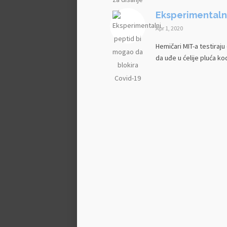
Eksperimentalni
Apr 1, 2020
Hemičari MIT-a testiraj
da uđe u ćelije pluća kod 