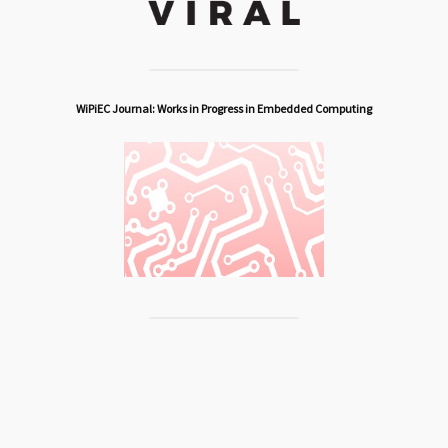
WiPiEC Journal: Works in Progress in Embedded Computing