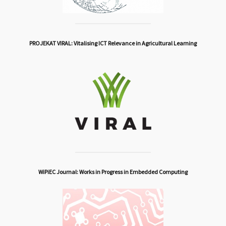
PROJEKAT VIRAL: Vitalising ICT Relevance in Agricultural Learning
WiPiEC Journal: Works in Progress in Embedded Computing