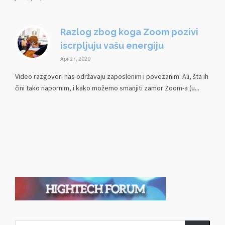
Razlog zbog koga Zoom pozivi
iscrpljuju vašu energiju
Apr 27, 2020
Video razgovori nas održavaju zaposlenim i povezanim. Ali, šta ih
čini tako napornim, i kako možemo smanjiti zamor Zoom-a (u...