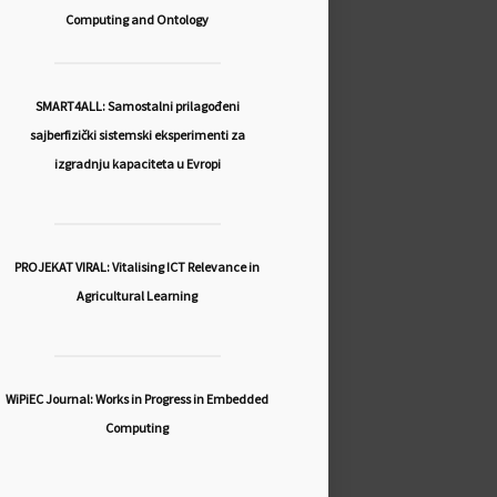
Computing and Ontology
SMART4ALL: Samostalni prilagođeni
sajberfizički sistemski eksperimenti za
izgradnju kapaciteta u Evropi
PROJEKAT VIRAL: Vitalising ICT Relevance in
Agricultural Learning
WiPiEC Journal: Works in Progress in Embedded
Computing