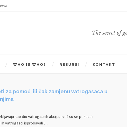
ištvo
The secret of g
WHO IS WHO?
RESURSI
KONTAKT
ti za pomoć, ili čak zamjenu vatrogasaca u
njima
ljavaju kao dio vatrogasnih akcija, i već su se pokazali
ih vatrogasci isprobavali u...