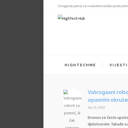
Crnogorski portal za visokotehnološko preduzetn
HIGHTECHME
VIJESTI
Vatrogasni robo
opasnim okruže
Apr 23, 2020
Dronovi se često upotreb
djelotvornim. Takođe su 