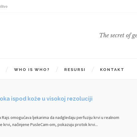
ištvo
The secret of g
WHO IS WHO?
RESURSI
KONTAKT
oka ispod kože u visokoj rezoluciji
a Rajs omogućava ljekarima da nadgledaju perfuziju krvi u realnom
 krvi, načinjene PusleCam-om, pokazuju protok krvi...