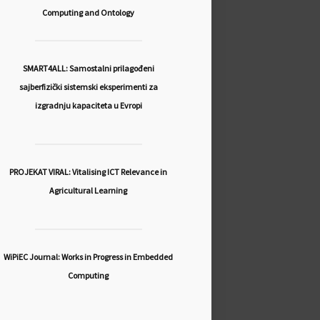
Computing and Ontology
SMART4ALL: Samostalni prilagođeni
sajberfizički sistemski eksperimenti za
izgradnju kapaciteta u Evropi
PROJEKAT VIRAL: Vitalising ICT Relevance in
Agricultural Learning
WiPiEC Journal: Works in Progress in Embedded
Computing