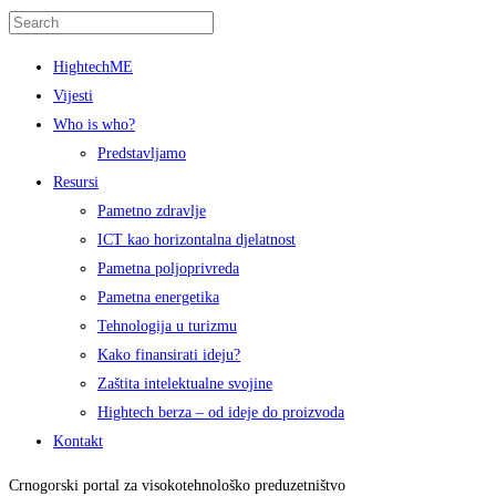
HightechME
Vijesti
Who is who?
Predstavljamo
Resursi
Pametno zdravlje
ICT kao horizontalna djelatnost
Pametna poljoprivreda
Pametna energetika
Tehnologija u turizmu
Kako finansirati ideju?
Zaštita intelektualne svojine
Hightech berza – od ideje do proizvoda
Kontakt
Crnogorski portal za visokotehnološko preduzetništvo