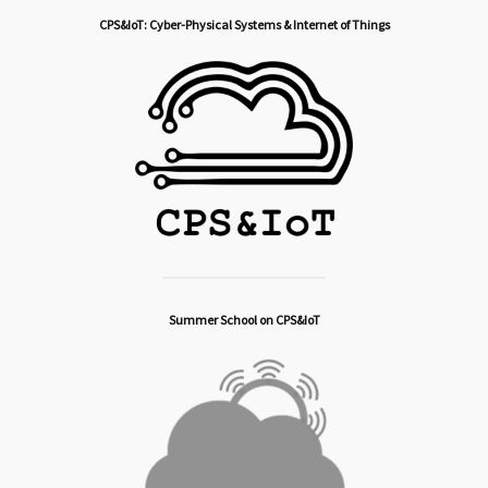
CPS&IoT: Cyber-Physical Systems & Internet of Things
Summer School on CPS&IoT