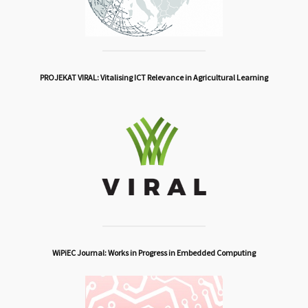
PROJEKAT VIRAL: Vitalising ICT Relevance in Agricultural Learning
WiPiEC Journal: Works in Progress in Embedded Computing