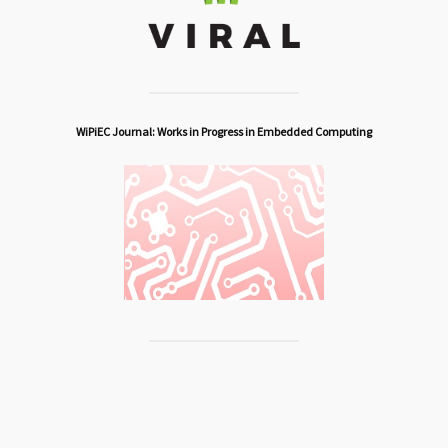
WiPiEC Journal: Works in Progress in Embedded Computing