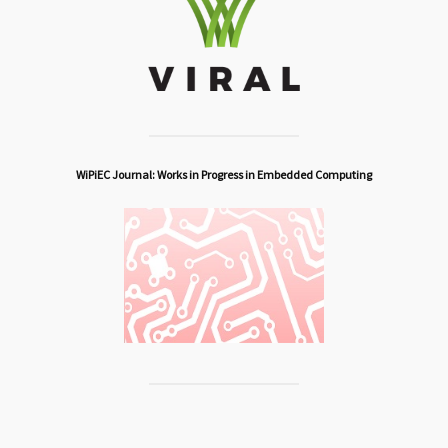
WiPiEC Journal: Works in Progress in Embedded Computing