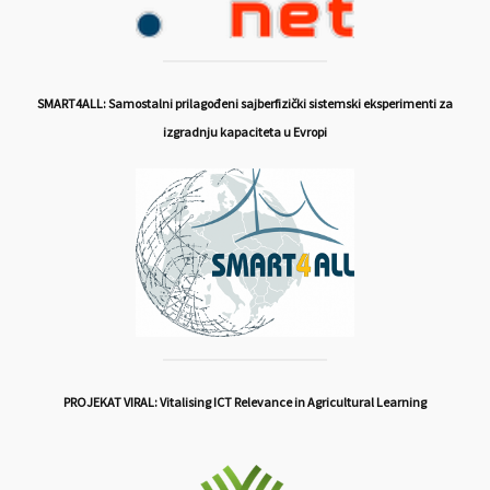
SMART4ALL: Samostalni prilagođeni sajberfizički sistemski eksperimenti za
izgradnju kapaciteta u Evropi
PROJEKAT VIRAL: Vitalising ICT Relevance in Agricultural Learning