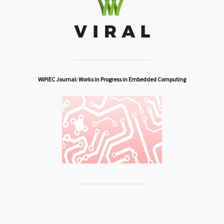
WiPiEC Journal: Works in Progress in Embedded Computing