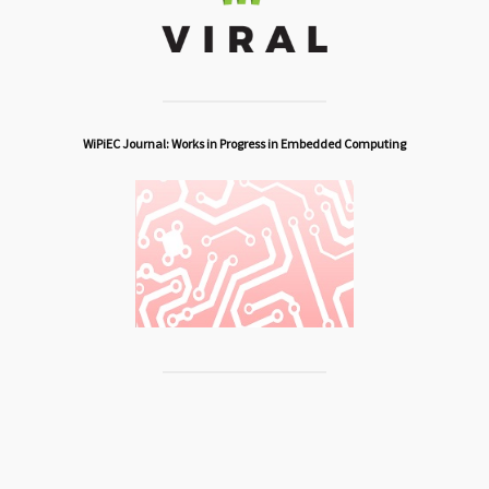
WiPiEC Journal: Works in Progress in Embedded Computing