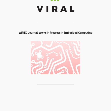
WiPiEC Journal: Works in Progress in Embedded Computing