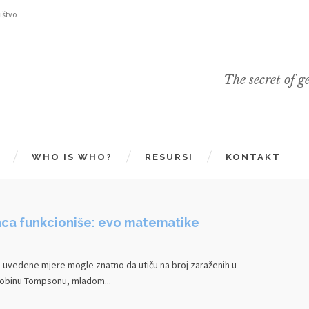
ištvo
The secret of g
WHO IS WHO?
RESURSI
KONTAKT
nca funkcioniše: evo matematike
 uvedene mjere mogle znatno da utiču na broj zaraženih u
Robinu Tompsonu, mladom...