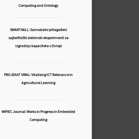
Computing and Ontology
SMART4ALL: Samostalni prilagođeni
sajberfizički sistemski eksperimenti za
izgradnju kapaciteta u Evropi
PROJEKAT VIRAL: Vitalising ICT Relevance in
Agricultural Learning
WiPiEC Journal: Works in Progress in Embedded
Computing