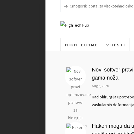
Crnogorski portal za visokotehnološko
HIGHTECHME
VIJESTI
Novi softver prav
gama noža
Aug 6, 2020
Radiohirurgija upotrebo
vaskularnih deformacija
Hakeri mogu da u