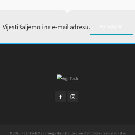
Vijesti šaljemo i na e-mail adresu.
PRIJAVI SE
© 2026 · HighTech Me - Crnogorski portal za visokotehnološko preduzetništvo