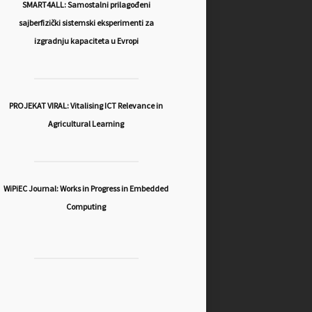
SMART4ALL: Samostalni prilagođeni
sajberfizički sistemski eksperimenti za
izgradnju kapaciteta u Evropi
PROJEKAT VIRAL: Vitalising ICT Relevance in
Agricultural Learning
WiPiEC Journal: Works in Progress in Embedded
Computing