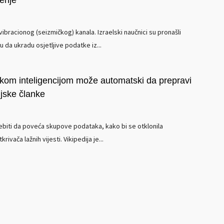
đenje
ibracionog (seizmičkog) kanala. Izraelski naučnici su pronašli
u da ukradu osjetljive podatke iz...
čkom inteligencijom može automatski da prepravi
ijske članke
ebiti da poveća skupove podataka, kako bi se otklonila
rivača lažnih vijesti. Vikipedija je...