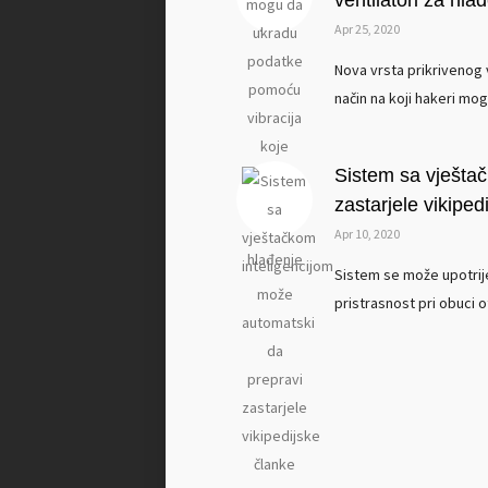
ventilatori za hla
Apr 25, 2020
Nova vrsta prikrivenog v
način na koji hakeri mog
Sistem sa vješta
zastarjele vikiped
Apr 10, 2020
Sistem se može upotrij
pristrasnost pri obuci otk