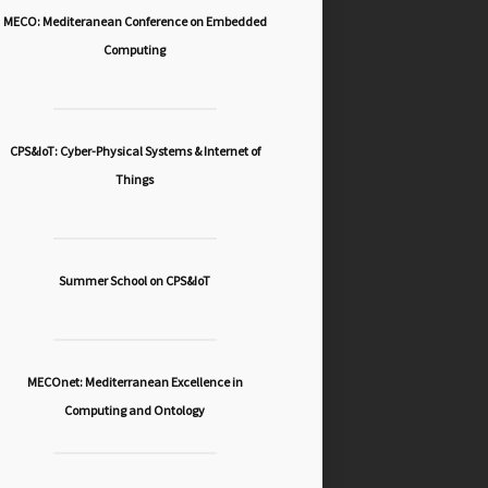
MECO: Mediteranean Conference on Embedded
Computing
CPS&IoT: Cyber-Physical Systems & Internet of
Things
Summer School on CPS&IoT
MECOnet: Mediterranean Excellence in
Computing and Ontology