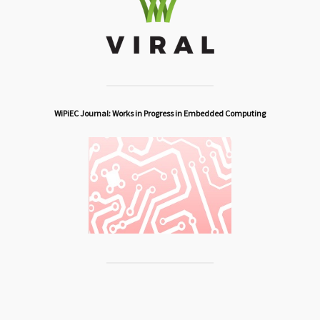
WiPiEC Journal: Works in Progress in Embedded Computing