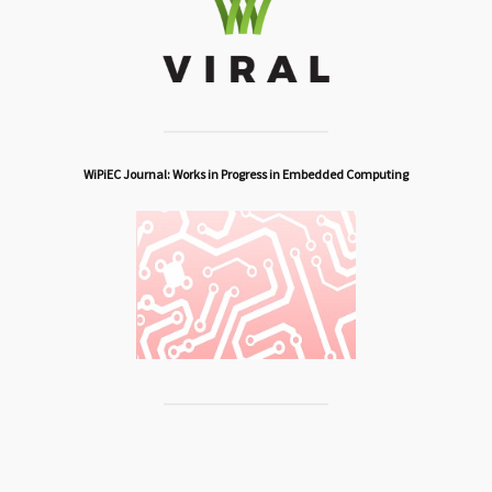
WiPiEC Journal: Works in Progress in Embedded Computing