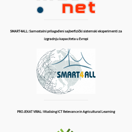
SMART4ALL: Samostalni prilagođeni sajberfizički sistemski eksperimenti za
izgradnju kapaciteta u Evropi
PROJEKAT VIRAL: Vitalising ICT Relevance in Agricultural Learning