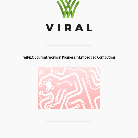
WiPiEC Journal: Works in Progress in Embedded Computing