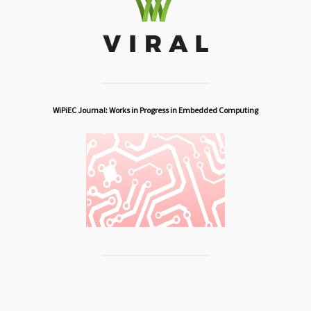
WiPiEC Journal: Works in Progress in Embedded Computing