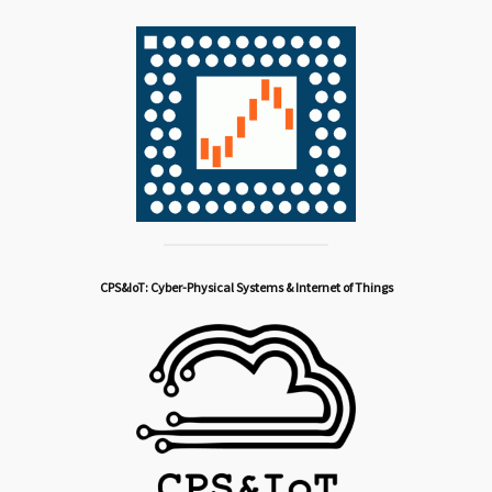
CPS&IoT: Cyber-Physical Systems & Internet of Things