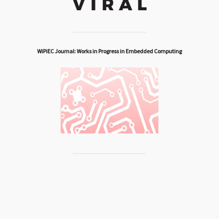
WiPiEC Journal: Works in Progress in Embedded Computing