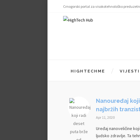
Crnogorski portal za visokotehnološko preduzetn
HIGHTECHME
VIJESTI
Nanouređaj koji
najbržih tranzis
Apr 11, 2020
Uređaj nanoveličine koji
ljudsko zdravlje. Ta tehn