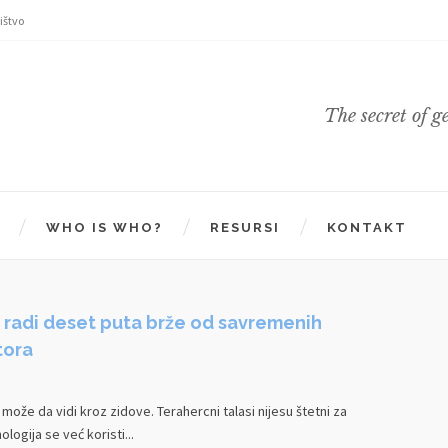
ištvo
The secret of g
WHO IS WHO?
RESURSI
KONTAKT
 radi deset puta brže od savremenih
tora
 može da vidi kroz zidove. Terahercni talasi nijesu štetni za
ologija se već koristi...