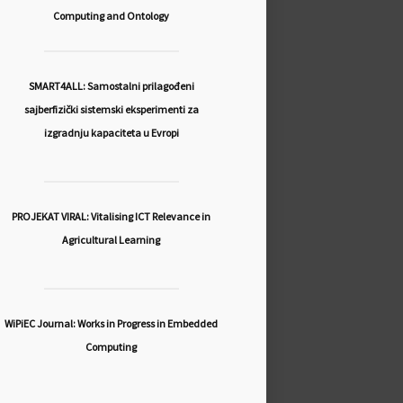
Computing and Ontology
SMART4ALL: Samostalni prilagođeni
sajberfizički sistemski eksperimenti za
izgradnju kapaciteta u Evropi
PROJEKAT VIRAL: Vitalising ICT Relevance in
Agricultural Learning
WiPiEC Journal: Works in Progress in Embedded
Computing