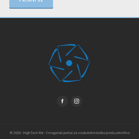
PRIJAVI SE
© 2026 · HighTech Me - Crnogorski portal za visokotehnološko preduzetništvo