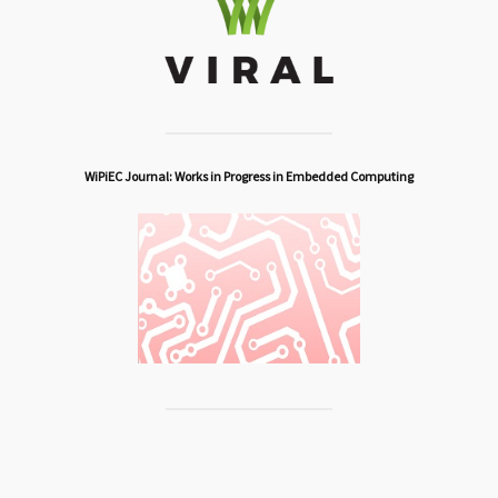
WiPiEC Journal: Works in Progress in Embedded Computing