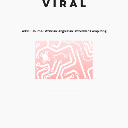
WiPiEC Journal: Works in Progress in Embedded Computing