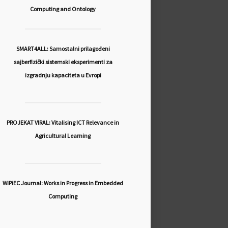
Computing and Ontology
SMART4ALL: Samostalni prilagođeni
sajberfizički sistemski eksperimenti za
izgradnju kapaciteta u Evropi
PROJEKAT VIRAL: Vitalising ICT Relevance in
Agricultural Learning
WiPiEC Journal: Works in Progress in Embedded
Computing