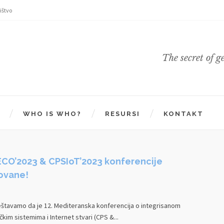
ištvo
The secret of g
WHO IS WHO?
RESURSI
KONTAKT
CO’2023 & CPSIoT’2023 konferencije
zovane!
tavamo da je 12. Mediteranska konferencija o integrisanom
ičkim sistemima i Internet stvari (CPS &...