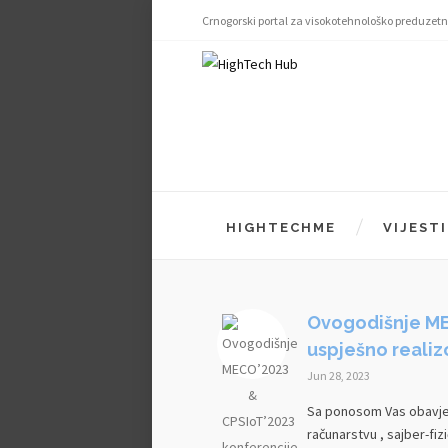
Crnogorski portal za visokotehnološko preduzetn
HIGHTECHME
VIJESTI
Ovogodišnje ME
uspješno reali
Jun 28, 2023
Sa ponosom Vas obavješ
računarstvu , sajber-fiz