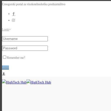
Crnogorski portal za visokotehnološko preduzetništvo
Login
Remember me?
Login