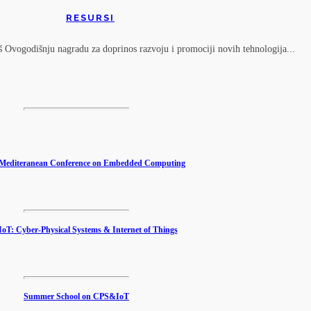
RESURSI
Ovogodišnju nagradu za doprinos razvoju i promociji novih tehnologija...
editeranean Conference on Embedded Computing
T: Cyber-Physical Systems & Internet of Things
Summer School on CPS&IoT