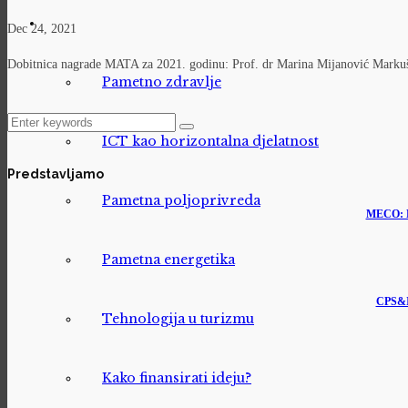
Dec 24, 2021
Dobitnica nagrade MATA za 2021. godinu: Prof. dr Marina Mijanović Markuš 
Pametno zdravlje
ICT kao horizontalna djelatnost
Predstavljamo
Pametna poljoprivreda
MECO: M
Pametna energetika
CPS&Io
Tehnologija u turizmu
Kako finansirati ideju?