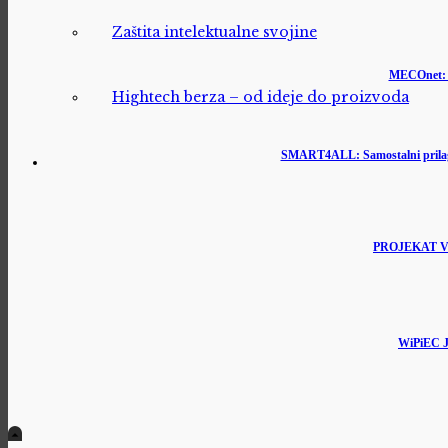
Zaštita intelektualne svojine
MECOnet: M
Hightech berza – od ideje do proizvoda
SMART4ALL: Samostalni prilagođe
PROJEKAT VIRA
WiPiEC J