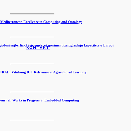
editerranean Excellence in Computing and Ontology
ni sajberfizički sistemski eksperimenti za izgradnju kapaciteta u Evropi
KONTAKT
L: Vitalising ICT Relevance in Agricultural Learning
ournal: Works in Progress in Embedded Computing