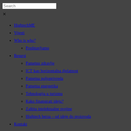
HightechME
Vijesti
Who is who?
Predstavljamo
Resursi
Pametno zdravlje
ICT kao horizontalna djelatnost
Pametna poljoprivreda
Pametna energetika
Tehnologija u turizmu
Kako finansirati ideju?
Zaštita intelektualne svojine
Hightech berza – od ideje do proizvoda
Kontakt