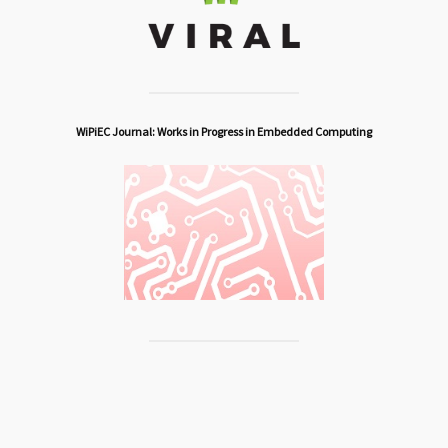
WiPiEC Journal: Works in Progress in Embedded Computing