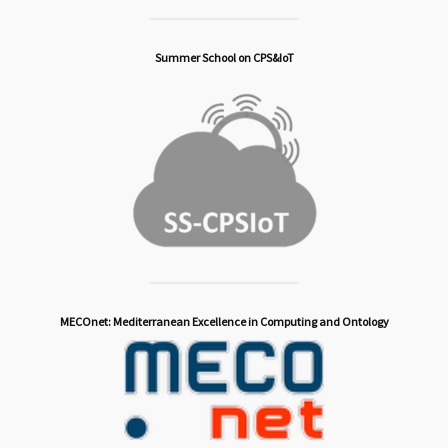
Summer School on CPS&IoT
MECOnet: Mediterranean Excellence in Computing and Ontology