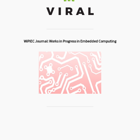
WiPiEC Journal: Works in Progress in Embedded Computing