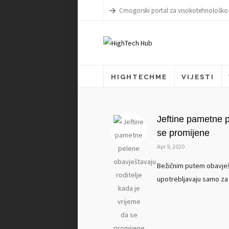
Crnogorski portal za visokotehnološko
HIGHTECHME
VIJESTI
Jeftine pametne p
se promijene
Apr 9, 2020
Bežičnim putem obavješ
upotrebljavaju samo za b