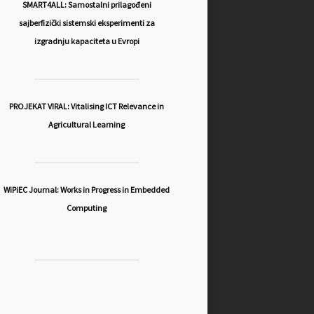
SMART4ALL: Samostalni prilagođeni
sajberfizički sistemski eksperimenti za
izgradnju kapaciteta u Evropi
PROJEKAT VIRAL: Vitalising ICT Relevance in
Agricultural Learning
WiPiEC Journal: Works in Progress in Embedded
Computing