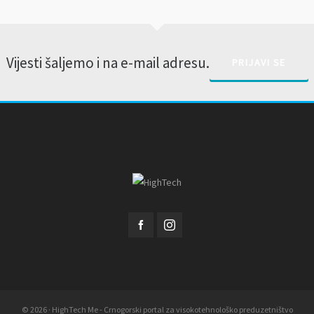
Vijesti šaljemo i na e-mail adresu.
PRIJAVI SE
© 2026 · HighTech Me - Crnogorski portal za visokotehnološko preduzetništvo