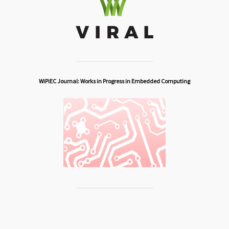
WiPiEC Journal: Works in Progress in Embedded Computing