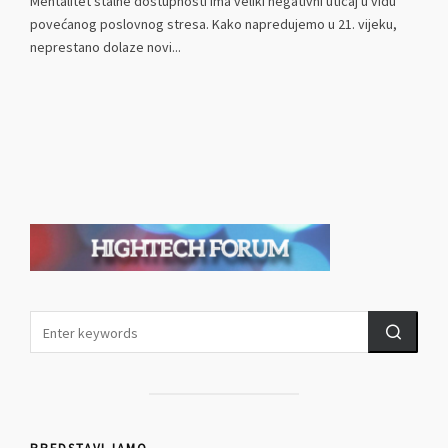
Mentalitet stalne dostupnosti ima veliki negativni uticaj u vidu
povećanog poslovnog stresa. Kako napredujemo u 21. vijeku,
neprestano dolaze novi...