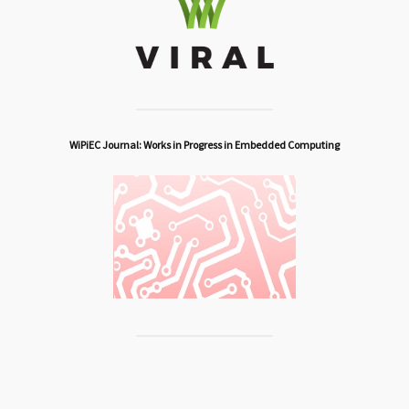
WiPiEC Journal: Works in Progress in Embedded Computing