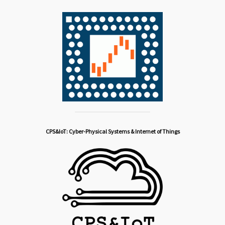
CPS&IoT: Cyber-Physical Systems & Internet of Things