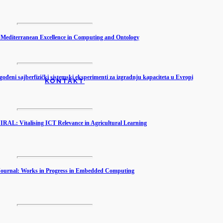
editerranean Excellence in Computing and Ontology
ni sajberfizički sistemski eksperimenti za izgradnju kapaciteta u Evropi
KONTAKT
L: Vitalising ICT Relevance in Agricultural Learning
ournal: Works in Progress in Embedded Computing