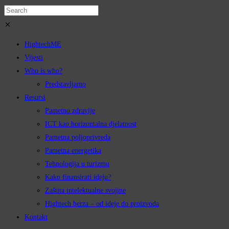
HightechME
Vijesti
Who is who?
Predstavljamo
Resursi
Pametno zdravlje
ICT kao horizontalna djelatnost
Pametna poljoprivreda
Pametna energetika
Tehnologija u turizmu
Kako finansirati ideju?
Zaštita intelektualne svojine
Hightech berza – od ideje do proizvoda
Kontakt