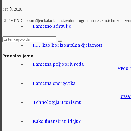
Sep 9, 2020
ELEMEND je osmišljen kako bi nastavnim programima elektrotehnike u zeml
Pametno zdravlje
ICT kao horizontalna djelatnost
Predstavljamo
Pametna poljoprivreda
MECO: M
Pametna energetika
CPS&Io
Tehnologija u turizmu
Kako finansirati ideju?