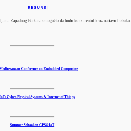
RESURSI
jama Zapadnog Balkana omogućio da budu konkurentni kroz nastavu i obuku.
editeranean Conference on Embedded Computing
T: Cyber-Physical Systems & Internet of Things
Summer School on CPS&IoT