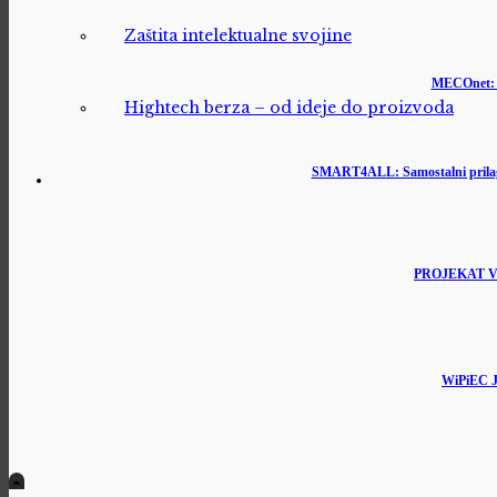
Zaštita intelektualne svojine
MECOnet: M
Hightech berza – od ideje do proizvoda
SMART4ALL: Samostalni prilagođe
PROJEKAT VIRA
WiPiEC J