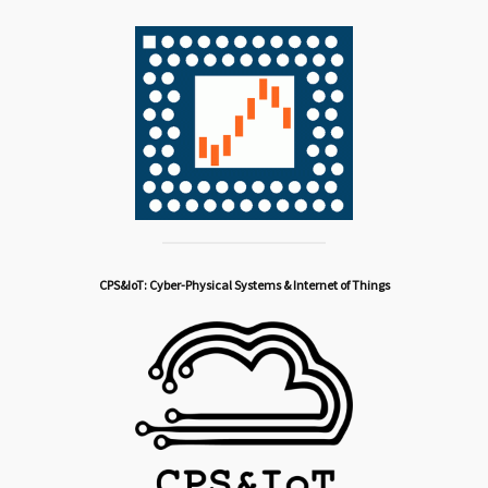
CPS&IoT: Cyber-Physical Systems & Internet of Things