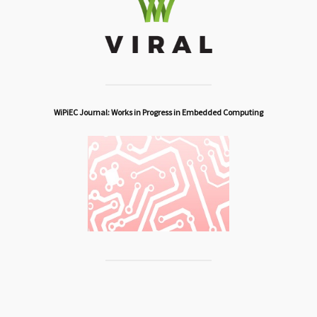
WiPiEC Journal: Works in Progress in Embedded Computing