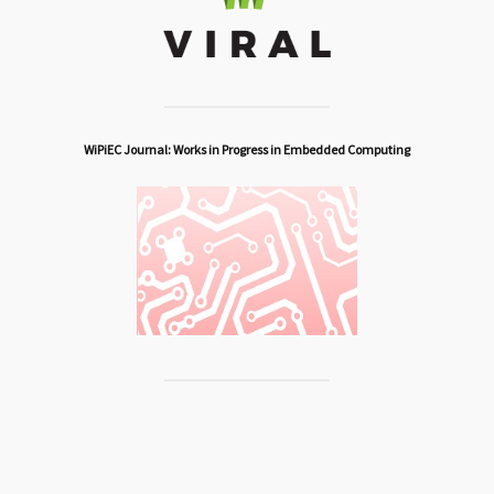
WiPiEC Journal: Works in Progress in Embedded Computing