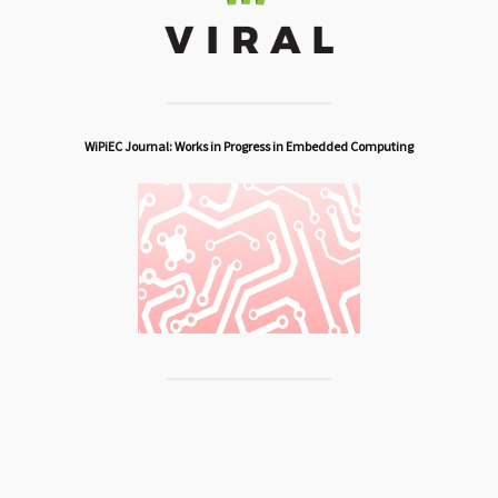
WiPiEC Journal: Works in Progress in Embedded Computing