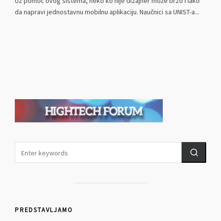
Uz pomoć ovog sistema, neko ko nije dizajner može brzo i lako
da napravi jednostavnu mobilnu aplikaciju. Naučnici sa UNIST-a...
PREDSTAVLJAMO