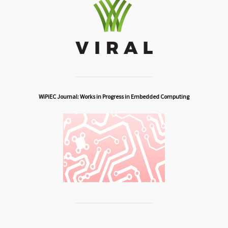
WiPiEC Journal: Works in Progress in Embedded Computing