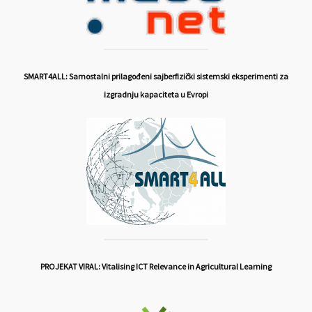
SMART4ALL: Samostalni prilagođeni sajberfizički sistemski eksperimenti za
izgradnju kapaciteta u Evropi
PROJEKAT VIRAL: Vitalising ICT Relevance in Agricultural Learning