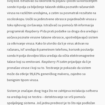
svoj kod. Istraživači su iskoristili tu pojavu i počeli sa korišćenjem
sonde H-polja za bilježenje talasnih oblika poznatih računarskih
virusa na različitim uređajima, a zatim su posmatrali rezultate na
osciloskopu. Uočili su jedinstvene obrasce pojedinačnih virusa u
toku njihovog izvršavanja. Istraživači su pomoću tih informacija
programirali
Raspberry Pi
da prati podatke sa druga dva uređaja i
uočava poznate virusne talasne obrasce, upotrebljavajući sistem
za otkrivanje virusa. Kako bi utvrdio da li je virus aktivan na
računaru, IoT uređaju ili pametnom telefonu, korisnik postavlja
sondu H-polja dovoljno blizu uređaja da očita elektromagnetne
talase koji su emitovani.
Raspberry Pi
zatim prijavljuje da li je
pronašao viruse i koji su to. Testiranje je pokazalo da sistem
može da otkrije 99,82% generičkog malvera, zajedno sa
benignim tipom virusa.
Sistem je značajan zbog toga što ne zahtijeva instalaciju softvera
na uređaju koji se testira – detektovanje se vrši pomoću
spoljašnjeg sistema. Još jedna prednost je to što nije podložan