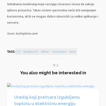
tehnikama maskiranja koje razvijaju stvaraoci virusa da sakriju
njihovo prisustvo. Takav sistem vjerovatno neće biti namijenjen
korisnicima, ali bi se mogao dobro iskoristiti za velike aplikacije i
servere.
Izvor: techxplore.com
TAGS:
ICT
Raspberry Pi
Softver
Techexplore
Virusi
0
You also might be interested in
Uređaj koji pretvara izgubljenu
toplotu u električnu energiju