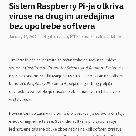
Sistem Raspberry Pi-ja otkriva
viruse na drugim uređajima
bez upotrebe softvera
January 17, 2022
Hightech vijesti
,
ICT kao horizontalna djelatnost
Tim istraživača sa Instituta za računarske nauke i nasumične
sisteme (
Institute of Computer Science and Random Systems
) je
napravio sistem za otkrivanje virusa koji nije baziran na softveru
koristeći:
Raspberry Pi
, sondu H-polja (magnetnog polja) i
osciloskop za detekciju otisaka elektromagnetnih talasa više
vrsta virusa.
Novi sistem se zasniva na tome što izvršavanje softvera emituje
elektromagnetne talase. Svaki dio softvera proizvodi svoje
jedinstvene talasne oblike zbog načina na koji softver izvršava