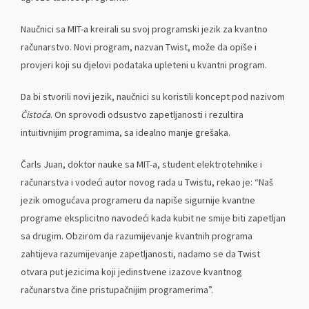
Naučnici sa MIT-a kreirali su svoj programski jezik za kvantno
računarstvo. Novi program, nazvan Twist, može da opiše i
provjeri koji su djelovi podataka upleteni u kvantni program.
Da bi stvorili novi jezik, naučnici su koristili koncept pod nazivom
Čistoća
. On sprovodi odsustvo zapetljanosti i rezultira
intuitivnijim programima, sa idealno manje grešaka.
Čarls Juan, doktor nauke sa MIT-a, student elektrotehnike i
računarstva i vodeći autor novog rada u Twistu, rekao je: “Naš
jezik omogućava programeru da napiše sigurnije kvantne
programe eksplicitno navodeći kada kubit ne smije biti zapetljan
sa drugim. Obzirom da razumijevanje kvantnih programa
zahtijeva razumijevanje zapetljanosti, nadamo se da Twist
otvara put jezicima koji jedinstvene izazove kvantnog
računarstva čine pristupačnijim programerima”.