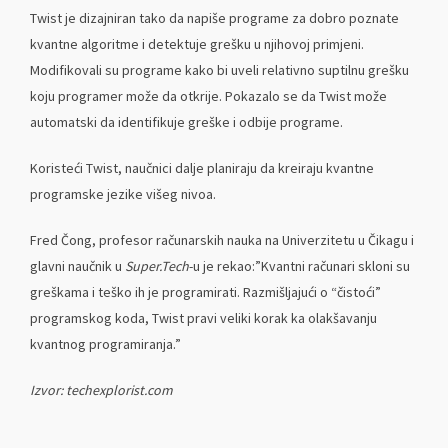
Twist je dizajniran tako da napiše programe za dobro poznate
kvantne algoritme i detektuje grešku u njihovoj primjeni.
Modifikovali su programe kako bi uveli relativno suptilnu grešku
koju programer može da otkrije. Pokazalo se da Twist može
automatski da identifikuje greške i odbije programe.
Koristeći Twist, naučnici dalje planiraju da kreiraju kvantne
programske jezike višeg nivoa.
Fred Čong, profesor računarskih nauka na Univerzitetu u Čikagu i
glavni naučnik u
Super.Tech
-u je rekao:”Kvantni računari skloni su
greškama i teško ih je programirati. Razmišljajući o “čistoći”
programskog koda, Twist pravi veliki korak ka olakšavanju
kvantnog programiranja.”
Izvor:
techexplorist.com