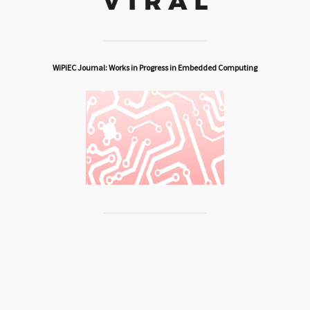
WiPiEC Journal: Works in Progress in Embedded Computing