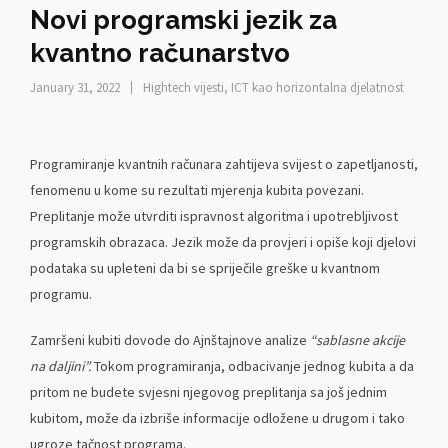
Novi programski jezik za
kvantno računarstvo
January 31, 2022
Hightech vijesti
,
ICT kao horizontalna djelatnost
Programiranje kvantnih računara zahtijeva svijest o zapetljanosti,
fenomenu u kome su rezultati mjerenja kubita povezani.
Preplitanje može utvrditi ispravnost algoritma i upotrebljivost
programskih obrazaca. Jezik može da provjeri i opiše koji djelovi
podataka su upleteni da bi se spriječile greške u kvantnom
programu.
Zamršeni kubiti dovode do Ajnštajnove analize
“sablasne akcije
na daljini”.
Tokom programiranja, odbacivanje jednog kubita a da
pritom ne budete svjesni njegovog preplitanja sa još jednim
kubitom, može da izbriše informacije odložene u drugom i tako
ugroze tačnost programa.