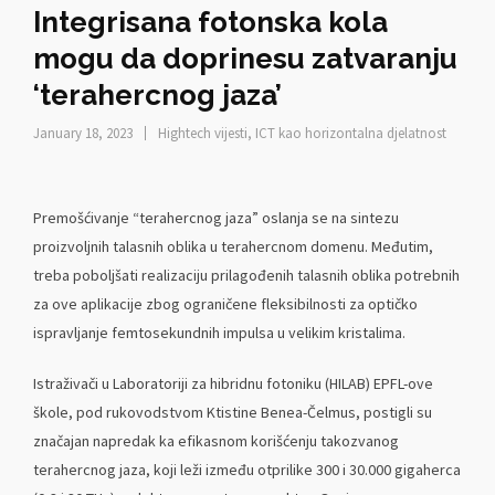
Integrisana fotonska kola
mogu da doprinesu zatvaranju
‘terahercnog jaza’
January 18, 2023
Hightech vijesti
,
ICT kao horizontalna djelatnost
Premošćivanje “terahercnog jaza” oslanja se na sintezu
proizvoljnih talasnih oblika u terahercnom domenu. Međutim,
treba poboljšati realizaciju prilagođenih talasnih oblika potrebnih
za ove aplikacije zbog ograničene fleksibilnosti za optičko
ispravljanje femtosekundnih impulsa u velikim kristalima.
Istraživači u Laboratoriji za hibridnu fotoniku (HILAB) EPFL-ove
škole, pod rukovodstvom Ktistine Benea-Čelmus, postigli su
značajan napredak ka efikasnom korišćenju takozvanog
terahercnog jaza, koji leži između otprilike 300 i 30.000 gigaherca