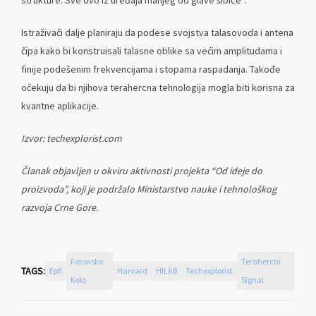
Istraživači dalje planiraju da podese svojstva talasovoda i antena
čipa kako bi konstruisali talasne oblike sa većim amplitudama i
finije podešenim frekvencijama i stopama raspadanja. Takođe
očekuju da bi njihova terahercna tehnologija mogla biti korisna za
kvantne aplikacije.
Izvor: techexplorist.com
Članak objavljen u okviru aktivnosti projekta “Od ideje do
proizvoda”, koji je podržalo Ministarstvo nauke i tehnološkog
razvoja Crne Gore.
Fotonsko
Terahercni
TAGS:
Epfl
Harvard
HILAB
Techexplorist
Kolo
Signal