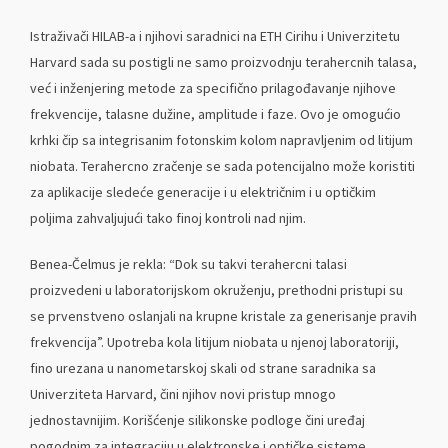
Istraživači HILAB-a i njihovi saradnici na ETH Cirihu i Univerzitetu
Harvard sada su postigli ne samo proizvodnju terahercnih talasa,
već i inženjering metode za specifično prilagođavanje njihove
frekvencije, talasne dužine, amplitude i faze. Ovo je omogućio
krhki čip sa integrisanim fotonskim kolom napravljenim od litijum
niobata. Terahercno zračenje se sada potencijalno može koristiti
za aplikacije sledeće generacije i u električnim i u optičkim
poljima zahvaljujući tako finoj kontroli nad njim.
Benea-Čelmus je rekla: “Dok su takvi terahercni talasi
proizvedeni u laboratorijskom okruženju, prethodni pristupi su
se prvenstveno oslanjali na krupne kristale za generisanje pravih
frekvencija”. Upotreba kola litijum niobata u njenoj laboratoriji,
fino urezana u nanometarskoj skali od strane saradnika sa
Univerziteta Harvard, čini njihov novi pristup mnogo
jednostavnijim. Korišćenje silikonske podloge čini uređaj
pogodnim za integraciju u elektronske i optičke sisteme.