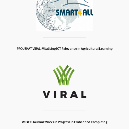
PROJEKAT VIRAL: Vitalising ICT Relevance in Agricultural Learning
WiPiEC Journal: Works in Progress in Embedded Computing