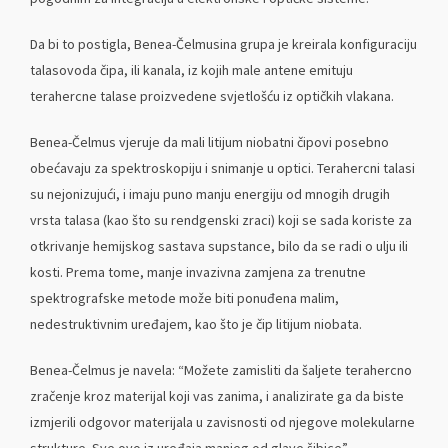
Da bi to postigla, Benea-Čelmusina grupa je kreirala konfiguraciju
talasovoda čipa, ili kanala, iz kojih male antene emituju
terahercne talase proizvedene svjetlošću iz optičkih vlakana.
Benea-Čelmus vjeruje da mali litijum niobatni čipovi posebno
obećavaju za spektroskopiju i snimanje u optici. Terahercni talasi
su nejonizujući, i imaju puno manju energiju od mnogih drugih
vrsta talasa (kao što su rendgenski zraci) koji se sada koriste za
otkrivanje hemijskog sastava supstance, bilo da se radi o ulju ili
kosti. Prema tome, manje invazivna zamjena za trenutne
spektrografske metode može biti ponuđena malim,
nedestruktivnim uređajem, kao što je čip litijum niobata.
Benea-Čelmus je navela: “Možete zamisliti da šaljete terahercno
zračenje kroz materijal koji vas zanima, i analizirate ga da biste
izmjerili odgovor materijala u zavisnosti od njegove molekularne
strukture. Sve ovo iz uređaja manjeg od glave šibice”.