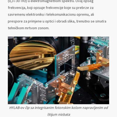
(0,3 i 30 THz) u elektromagnetnom spektru. Ovaj opseg
frekvencija, koji opisuje frekvencije koje su prebrze za
savremenu elektroniku i telekomunikacionu opremu, ali
prespore za primjene u optici i obradi slika, trenutno se smatra
tehničkom mrtvom zonom.
HYLAB-ov čip sa integrisanim fotonskim kolom napravljenim od
litijum niobata