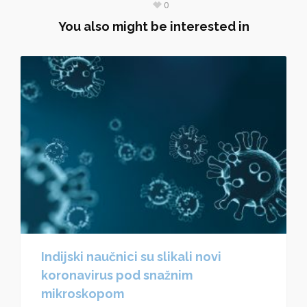
0
You also might be interested in
Indijski naučnici su slikali novi
koronavirus pod snažnim
mikroskopom